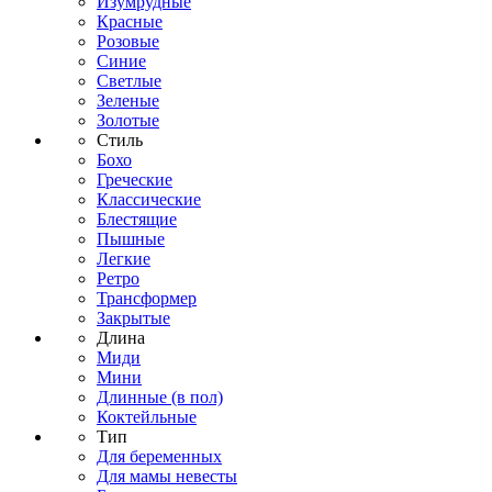
Изумрудные
Красные
Розовые
Синие
Светлые
Зеленые
Золотые
Стиль
Бохо
Греческие
Классические
Блестящие
Пышные
Легкие
Ретро
Трансформер
Закрытые
Длина
Миди
Мини
Длинные (в пол)
Коктейльные
Тип
Для беременных
Для мамы невесты