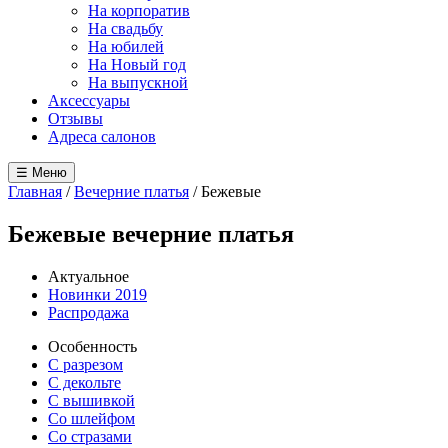
На корпоратив
На свадьбу
На юбилей
На Новый год
На выпускной
Аксессуары
Отзывы
Адреса салонов
☰ Меню
Главная
/
Вечерние платья
/
Бежевые
Бежевые вечерние платья
Актуальное
Новинки 2019
Распродажа
Особенность
С разрезом
С декольте
С вышивкой
Со шлейфом
Со стразами