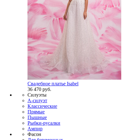
Свадебное платье Isabel
36 470 руб.
Силуэты
А-силуэт
Классические
Прямые
Пышные
Рыбки-русалки
Ампир
Фасон
Для беременных