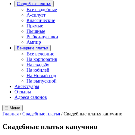
Свадебные платья
Все свадебные
А-силуэт
Классические
Прямые
Пышные
Рыбки-русалки
Ампир
Вечерние платья
Все вечерние
На корпоратив
На свадьбу
На юбилей
На Новый год
На выпускной
Аксессуары
Отзывы
Адреса салонов
☰ Меню
Главная
/
Свадебные платья
/
Свадебные платья капучино
Свадебные платья капучино