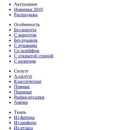
Актуальное
Новинки 2019
Распродажа
Особенность
Без корсета
С корсетом
Без рукавов
С рукавами
Со шлейфом
С открытой спиной
С разрезом
Силуэт
А-силуэт
Классические
Прямые
Пышные
Рыбки-русалки
Ампир
Ткань
Из фатина
Из шифона
Из атласа