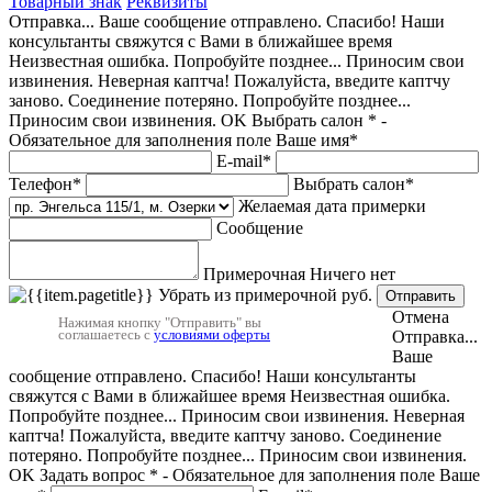
Товарный знак
Реквизиты
Отправка...
Ваше сообщение отправлено.
Спасибо! Наши
консультанты свяжутся с Вами в ближайшее время
Неизвестная ошибка. Попробуйте позднее...
Приносим свои
извинения.
Неверная каптча!
Пожалуйста, введите каптчу
заново.
Соединение потеряно. Попробуйте позднее...
Приносим свои извинения.
OK
Выбрать салон
* -
Обязательное для заполнения поле
Ваше имя*
E-mail*
Телефон*
Выбрать салон*
Желаемая дата примерки
Сообщение
Примерочная
Ничего нет
Убрать из примерочной
руб.
Отправить
Отмена
Нажимая кнопку "Отправить" вы
соглашаетесь с
условиями оферты
Отправка...
Ваше
сообщение отправлено.
Спасибо! Наши консультанты
свяжутся с Вами в ближайшее время
Неизвестная ошибка.
Попробуйте позднее...
Приносим свои извинения.
Неверная
каптча!
Пожалуйста, введите каптчу заново.
Соединение
потеряно. Попробуйте позднее...
Приносим свои извинения.
OK
Задать вопрос
* - Обязательное для заполнения поле
Ваше