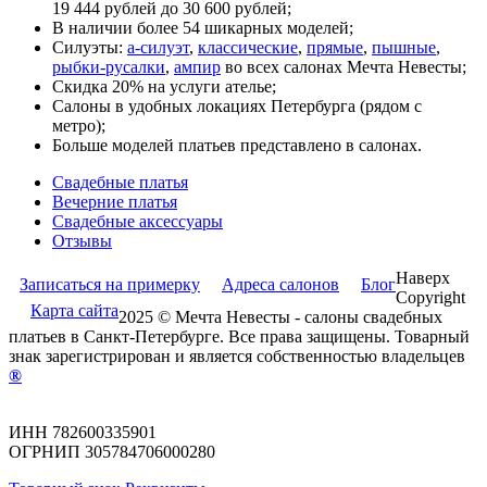
19 444 рублей до 30 600 рублей;
В наличии более 54 шикарных моделей;
Силуэты:
а-силуэт
,
классические
,
прямые
,
пышные
,
рыбки-русалки
,
ампир
во всех салонах Мечта Невесты;
Скидка 20% на услуги ателье;
Салоны в удобных локациях Петербурга (рядом с
метро);
Больше моделей платьев представлено в салонах.
Свадебные платья
Вечерние платья
Cвадебные аксессуары
Отзывы
Наверх
Записаться на примерку
Адреса салонов
Блог
Copyright
Карта сайта
2025 © Мечта Невесты - салоны свадебных
платьев в Санкт-Петербурге. Все права защищены. Товарный
знак зарегистрирован и является собственностью владельцев
®
ИНН 782600335901
ОГРНИП 305784706000280