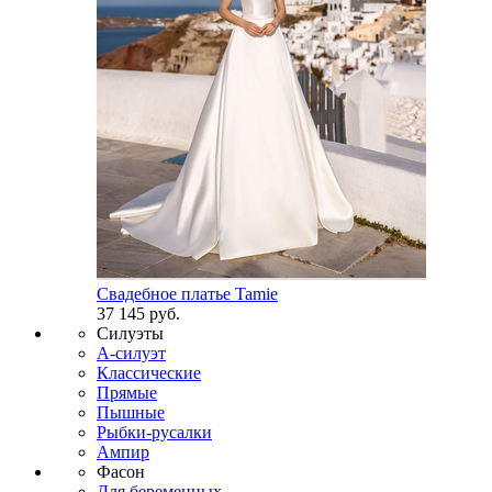
Свадебное платье Tamie
37 145 руб.
Силуэты
А-силуэт
Классические
Прямые
Пышные
Рыбки-русалки
Ампир
Фасон
Для беременных