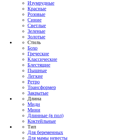
Изумрудные
Красные
Розовые
Синие
Светлые
Зеленые
Золотые
Стиль
Бохо
Греческие
Классические
Блестящие
Пышные
Легкие
Ретро
Трансформер
Закрытые
Длина
Миди
Мини
Длинные (в пол)
Коктейльные
Тип
Для беременных
Для мамы невесты