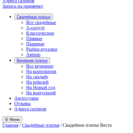
Адреса салонов
Запись на примерку
Свадебные платья
Все свадебные
А-силуэт
Классические
Прямые
Пышные
Рыбки-русалки
Ампир
Вечерние платья
Все вечерние
На корпоратив
На свадьбу
На юбилей
На Новый год
На выпускной
Аксессуары
Отзывы
Адреса салонов
☰ Меню
Главная
/
Свадебные платья
/
Свадебное платье Веста