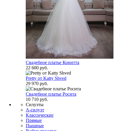
Свадебное платье Конитта
22 600 руб.
Pretty от Katty Shved
29 970 руб.
Свадебное платье Росита
10 710 руб.
Силуэты
А-силуэт
Классические
Прямые
Пышные
Рыбки-русалки