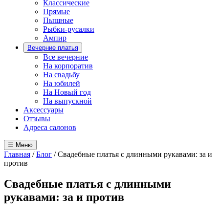
Классические
Прямые
Пышные
Рыбки-русалки
Ампир
Вечерние платья
Все вечерние
На корпоратив
На свадьбу
На юбилей
На Новый год
На выпускной
Аксессуары
Отзывы
Адреса салонов
☰ Меню
Главная
/
Блог
/
Свадебные платья с длинными рукавами: за и
против
Свадебные платья с длинными
рукавами: за и против