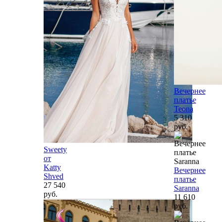
Вечернее
платье
Teona
5 310
руб.
Sweety
от
Katty
Вечернее
Shved
платье
27 540
Saranna
руб.
11 610
руб.