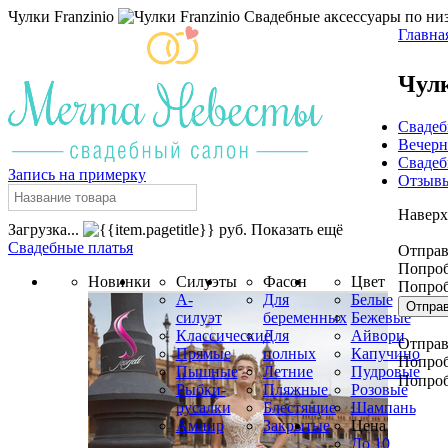
Чулки Franzinio
Свадебные аксессуары по низ
Главна
Чулк
Свадеб
Вечерн
Cвадеб
Запись на примерку
Отзыв
Наверх
Загрузка...
руб.
Показать ещё
Свадебные платья
Отправк
Попроб
Новинки
Силуэты
Фасон
Цвет
Попроб
А-
Для
Белые
Отпра
силуэт
беременных
Бежевые
Классические
Для
Айвори
Отправк
Прямые
полных
Капучино
Попроб
Пышные
Летние
Пудровые
Попроб
Рыбки-
Пляжные
Розовые
русалки
Блестящие
Шампань
Ампир
Закрытые
Цена
До 10