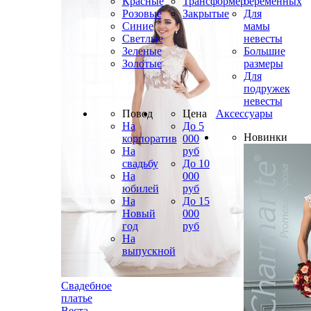
Красные
Трансформер
беременных
Розовые
Закрытые
Для
Синие
мамы
Светлые
невесты
Зеленые
Большие
Золотые
размеры
Для
подружек
невесты
Повод
Цена
Аксессуары
На
До 5
Новинки
корпоратив
000
На
руб
свадьбу
До 10
На
000
юбилей
руб
На
До 15
Новый
000
год
руб
На
выпускной
Свадебное
платье
Веста