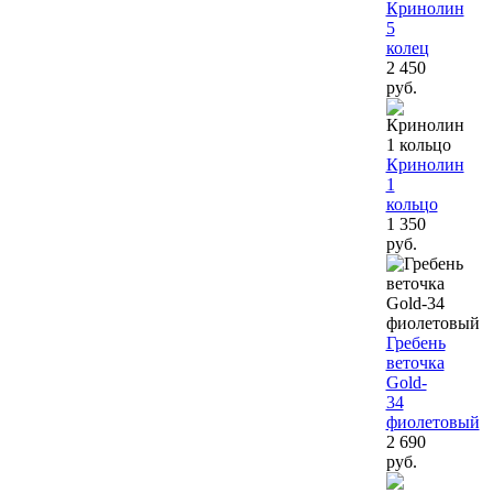
Кринолин
5
колец
2 450
руб.
Кринолин
1
кольцо
1 350
руб.
Гребень
веточка
Gold-
34
фиолетовый
2 690
руб.