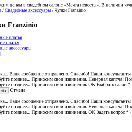
ким ценам в свадебном салоне «Мечта невесты». В наличии чулки
я
/
Cвадебные аксессуары
/
Чулки Franzinio
и Franzinio
ные платья
ие платья
ные аксессуары
ы
а...
Ваше сообщение отправлено.
Спасибо! Наши консультанты 
уйте позднее...
Приносим свои извинения.
Неверная каптча!
Пож
уйте позднее...
Приносим свои извинения.
OK
Выбрать салон
*
Отмена
вить
а...
Ваше сообщение отправлено.
Спасибо! Наши консультанты 
уйте позднее...
Приносим свои извинения.
Неверная каптча!
Пож
уйте позднее...
Приносим свои извинения.
OK
Задать вопрос
* 