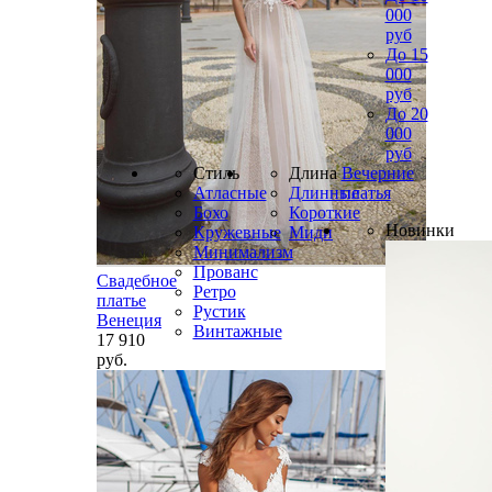
000
руб
До 15
000
руб
До 20
000
руб
Стиль
Длина
Вечерние
Атласные
Длинные
платья
Бохо
Короткие
Новинки
Кружевные
Миди
Минимализм
Прованс
Свадебное
Ретро
платье
Рустик
Венеция
Винтажные
17 910
руб.