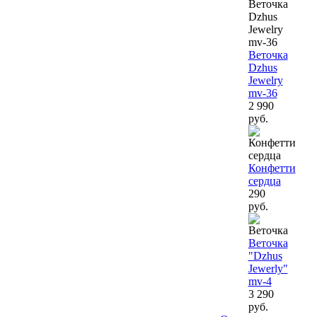
Веточка
Dzhus
Jewelry
mv-36
2 990
руб.
Конфетти
сердца
290
руб.
Веточка
"Dzhus
Jewerly"
mv-4
3 290
руб.